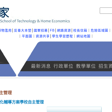
藥物濫用
│
反毒大本營
│
國軍招募
│
FB
│
網路資源
│
校長信箱
｜
危險區域圖
｜
｜
平面圖
｜
資源共享
│
學生學習歷程
｜
網站地圖
｜
最新消息
行政單位
教學單位
招生
主管理
化輔導方案學校自主管理