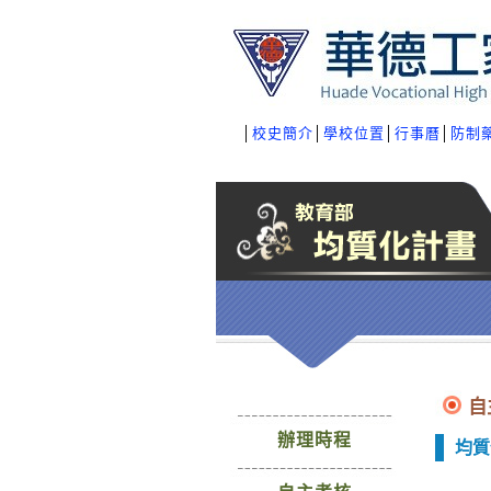
│
校史簡介
│
學校位置
│
行事曆
│
防制
自
辦理時程
均質