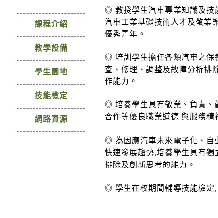
師資陣容
◎
教授學生汽車專業知識及技
汽車工業基礎技術人才及敬業
課程介紹
優秀青年。
教學設備
◎
培訓學生擔任各類汽車之保
查、修理、調整及故障分析排
學生園地
作能力。
技能檢定
◎
培養學生具有敬業、負責、
合作等優良職業道德
與服務精
網路資源
◎
為因應汽車未來電子化、自
快速發展趨勢
培養學生具有獨
,
排除及創
新思考的能力。
◎
學生在校期間輔導技能檢定
,