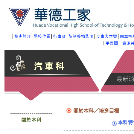
│
校史簡介
│
學校位置
│
行事曆
│
防制藥物濫用
│
反毒大本營
│
國軍招
｜
平面圖
｜
資源
最新
關於本科／培育目標
關於本科
本科特