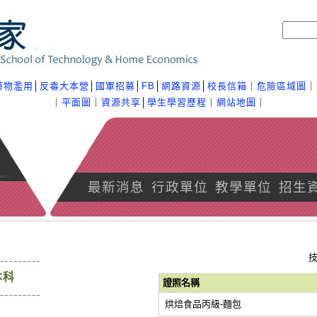
藥物濫用
│
反毒大本營
│
國軍招募
│
FB
│
網路資源
│
校長信箱
｜
危險區域圖
｜
｜
平面圖
｜
資源共享
│
學生學習歷程
｜
網站地圖
｜
最新消息
行政單位
教學單位
招生
本科
證照名稱
烘焙食品丙級-麵包
陣容