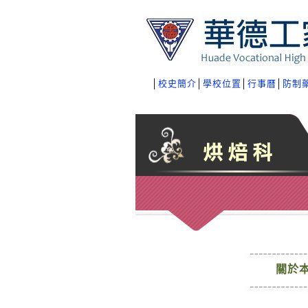
│
校史簡介
│
學校位置
│
行事曆
│
防制
關於
師資