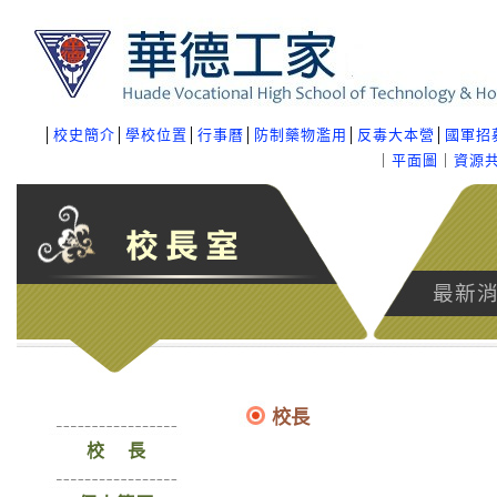
│
校史簡介
│
學校位置
│
行事曆
│
防制藥物濫用
│
反毒大本營
│
國軍招
｜
平面圖
｜
資源
最新
校長
校 長