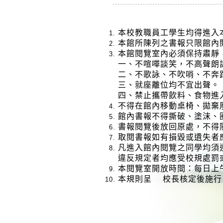
本校教職員工學生均得進入
本館所陳列之書報只限館內
本館閱覽室內必須保持肅靜
一、
不喧嘩談笑，不高聲朗
二、
不歌詠、不吹哨、不奔
三、
就座離位均不宜出聲。
四、
禁止攜帶飲料、食物進
不得在館內移動桌椅、拋棄
館內書報不得撕破、塗沫、
書報閱覽後放回原處，不得
取閱書報如有損毀或遺失者
凡進入館內閱覽之同學均須
違反規定者均應受校規處罰
本閱覽室開放時間：每日上午8
本規則呈 校長核定後施行