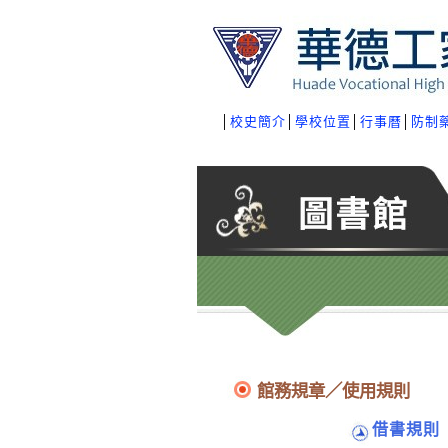
│
校史簡介
│
學校位置
│
行事曆
│
防制
館務規章／使用規則
借書規則