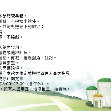
本館閱覽書報。
閱覽，不得攜出館外。
，並絕對遵守下列規定：
誦。
跑、不嬉戲。
入館內食用。
廢物或隨地吐痰。
圈點、剪裁、捲邊摺角、註記。
隨意棄置。
應照價賠償。
遵守本館之規定並遵從管理人員之指導，
或停止閱覽權。
:00~17:00（含午休）。
，如有未盡事宜，增修後呈 核實施。