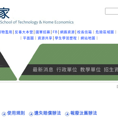
藥物濫用
│
反毒大本營
│
國軍招募
│
FB
│
網路資源
│
校長信箱
｜
危險區域圖
｜
｜
平面圖
｜
資源共享
│
學生學習歷程
｜
網站地圖
｜
最新消息
行政單位
教學單位
招生
使用規則
遺失賠償辦法
報廢汰舊辦法