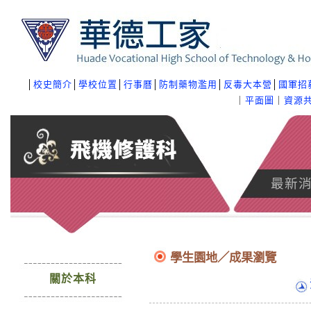
│
校史簡介
│
學校位置
│
行事曆
│
防制藥物濫用
│
反毒大本營
│
國軍招
｜
平面圖
｜
資源
最新
學生園地／成果瀏覽
關於本科