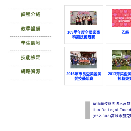
師資陣容
課程介紹
教學設備
109學年度全國家事
乙級
科類技藝競賽
學生園地
技能檢定
網路資源
2016年市長盃美容美
2013菁英盃
髮技藝競賽
技藝競
華德學校財團法人高雄
Hua De Legal Found
(852-303)高雄市茄萣