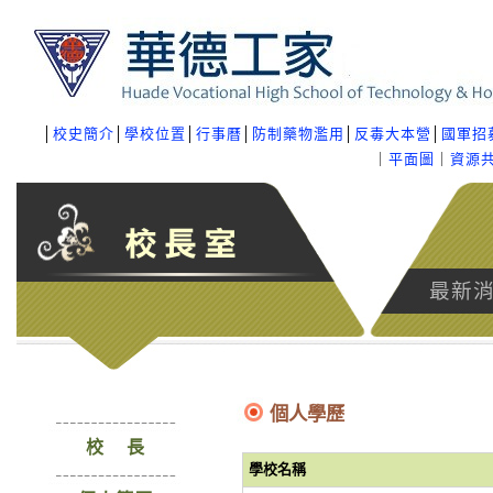
│
校史簡介
│
學校位置
│
行事曆
│
防制藥物濫用
│
反毒大本營
│
國軍招
｜
平面圖
｜
資源
最新
個人學歷
校 長
學校名稱