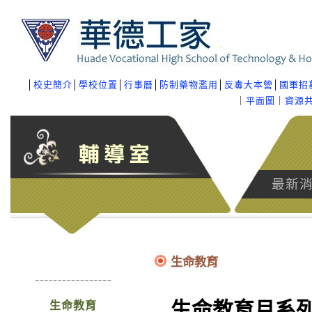
│
校史簡介
│
學校位置
│
行事曆
│
防制藥物濫用
│
反毒大本營
│
國軍招
｜
平面圖
｜
資源
最新
生命教育
生命教育月系
生命教育