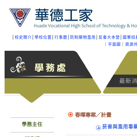
│
校史簡介
│
學校位置
│
行事曆
│
防制藥物濫用
│
反毒大本營
│
國軍招
｜
平面圖
｜
資源
最新
春暉專案／計畫
學務主任
菸害與濫用毒