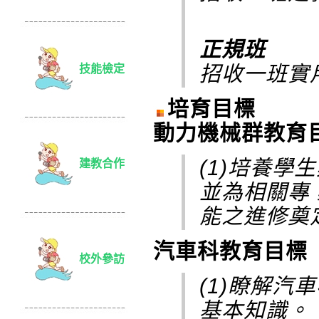
正規班
招收一班實用
技能檢定
培育目標
動力機械群教育
(1)培養
建教合作
並為相關專
能之進修奠
汽車科教育目標
校外參訪
(1)瞭解汽
基本知識。