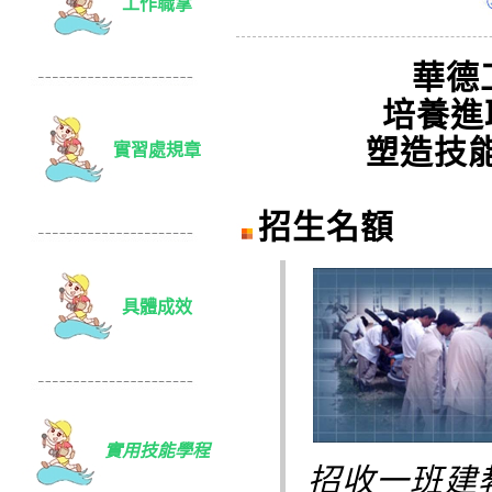
工作職掌
華德
培養進
塑造技
實習處規章
招生名額
具體成效
實用技能學程
招收一班建教