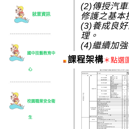
(2)傳授汽
修護之基本
就業資訊
(3)養成
理。
(4)繼續加
國中技藝
教育中
課程架構
＊點選
心
校園
職業安全衛
生