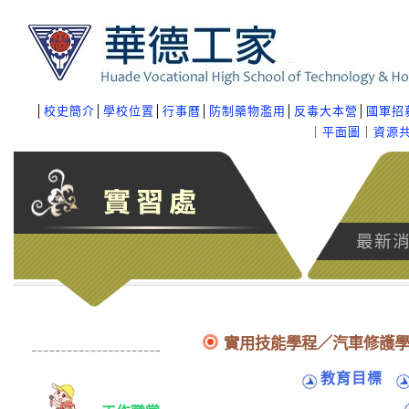
│
校史簡介
│
學校位置
│
行事曆
│
防制藥物濫用
│
反毒大本營
│
國軍招
｜
平面圖
｜
資源
最新
實用技能學程／汽車修護
教育目標