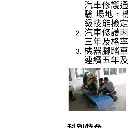
汽車修護
驗 場地，
級技能檢
汽車修護
三年及格
機器腳踏
連續五年