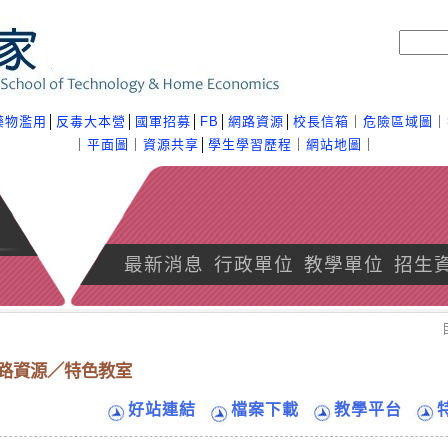
藥物濫用
│
反毒大本營
│
國軍招募
│
FB
│
網路資源
│
校長信箱
｜
危險區域圖
｜
｜
平面圖
｜
資源共享
│
學生學習歷程
｜
網站地圖
｜
最新消息
行政單位
教學單位
招生
路資源／特色教室
好站連結
檔案下載
教學平台