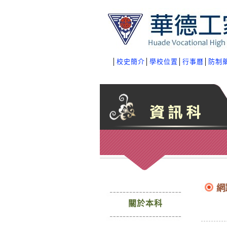
│
校史簡介
│
學校位置
│
行事曆
│
防制
網
關於本科