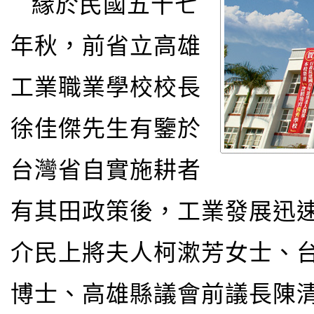
緣於民國五十七
年秋，前省立高雄
工業職業學校校長
徐佳傑先生有鑒於
台灣省自實施耕者
有其田政策後，工業發展迅
介民上將夫人柯漱芳女士、
博士、高雄縣議會前議長陳