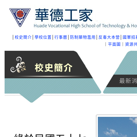
│
校史簡介
│
學校位置
│
行事曆
│
防制藥物濫用
│
反毒大本營
│
國軍招
｜
平面圖
｜
資源
最新