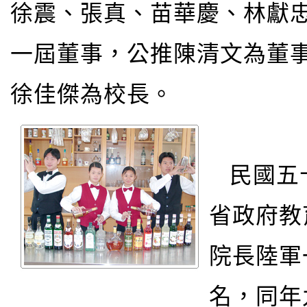
徐震、張真、苗華慶、林獻
一屆董事，公推陳清文為董
徐佳傑為校長。
民國五
省政府教
院長陸軍
名，同年