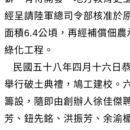
經呈請陸軍總司令部核准於
面積6.4公頃，再經補償佃
綠化工程。
民國五十八年四月十六日
舉行破土典禮，鳩工建校。
籌設，隨即由創辦人徐佳傑
芳、鈕先銘、洪振芳、余渝