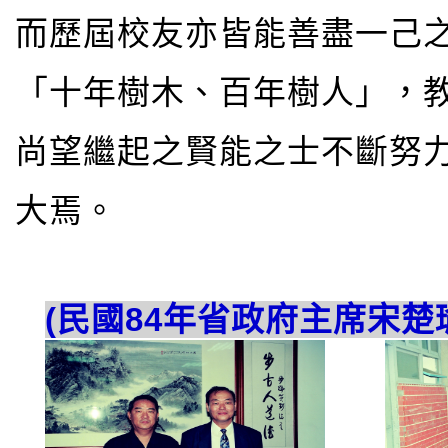
而歷屆校友亦皆能善盡一己
「十年樹木、百年樹人」，
尚望繼起之賢能之士不斷努
大焉。
(民國84年省政府主席宋楚