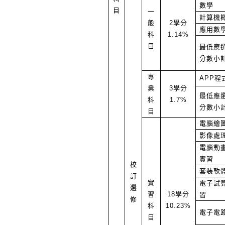
數學
目
一
計算機
般
2
學分
應用數
科
1.14%
目
最低應
分數小
專
APP程
業
3
學分
最低應
科
1.7%
分數小
目
電腦繪
影像處
電腦動
實習
校
套裝軟
訂
實
電子試
選
習
18
學分
習
修
科
10.23%
電子電
目