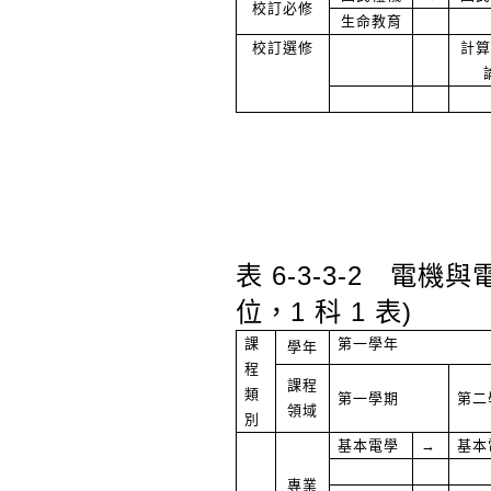
校訂必修
生命教育
校訂選修
計算
表 6-3-3-2
電機與電
位，
1
科
1
表
)
課
第一學年
學年
程
課程
類
第一學期
第二
領域
別
基本電學
→
基本
專業