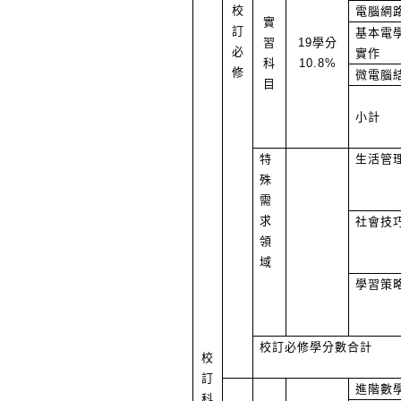
校
電腦網
實
訂
基本電
習
19學分
必
實作
科
10.8%
修
微電腦
目
小計
特
生活管
殊
需
求
社會技
領
域
學習策
校訂必修學分數合計
校
訂
進階數
科