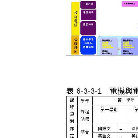
表 6-3-3-1
電機與電
課
第一學年
學年
程
第一學期
課程
類
領域
別
部
國語文
→
國
語文
定
英語文
→
英