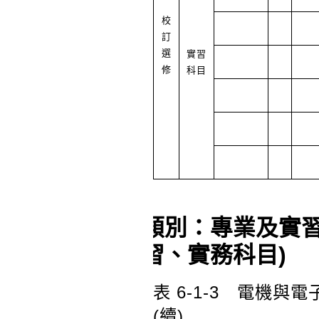
校
訂
選
實習
修
科目
類別：專業及實
習、實務科目)
表 6-1-3
電機與電子
(
續
)