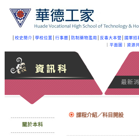
│
校史簡介
│
學校位置
│
行事曆
│
防制藥物濫用
│
反毒大本營
│
國軍招
｜
平面圖
｜
資源
最新
課程介紹／科目開設
關於本科