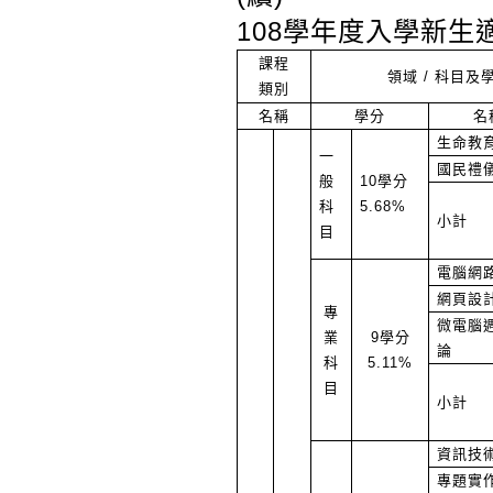
108學年度入學新生
課程
領域 /
科目及
類別
名稱
學分
名
生命教
一
國民禮
般
10學分
科
5.68%
小計
目
電腦網
網頁設
專
微電腦
業
9學分
論
科
5.11%
目
小計
資訊技
專題實