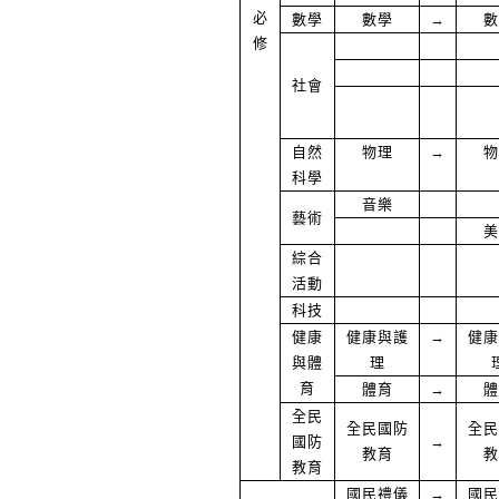
必
數學
數學
→
數
修
社會
自然
物理
→
物
科學
音樂
藝術
美
綜合
活動
科技
健康
健康與護
→
健康
與體
理
育
體育
→
體
全民
全民國防
全民
國防
→
教育
教
教育
國民禮儀
→
國民