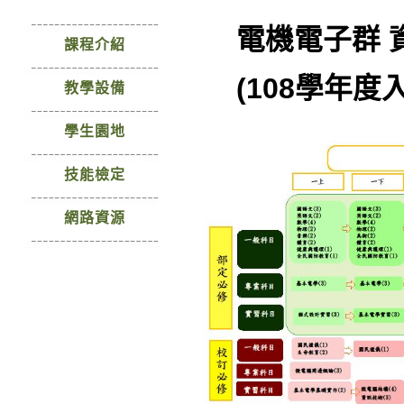
師資陣容
電機電子群 資
課程介紹
(
108學年度
教學設備
學生園地
技能檢定
網路資源