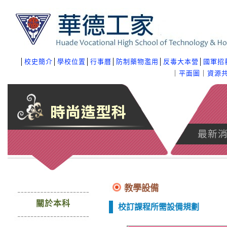
│
校史簡介
│
學校位置
│
行事曆
│
防制藥物濫用
│
反毒大本營
│
國軍招
｜
平面圖
｜
資源
最新
教學設備
關於本科
校訂課程所需設備規劃