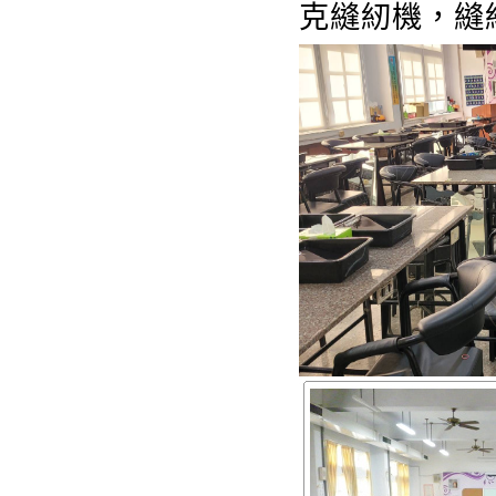
克縫紉機，縫