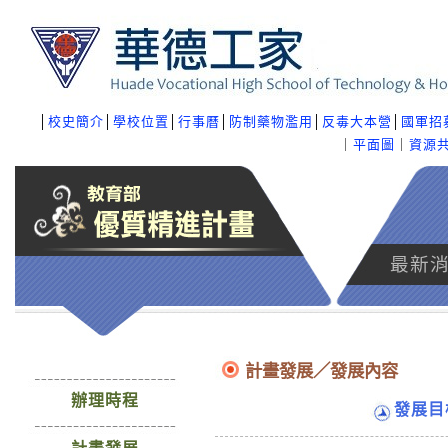
│
校史簡介
│
學校位置
│
行事曆
│
防制藥物濫用
│
反毒大本營
│
國軍招
｜
平面圖
｜
資源
最新
計畫發展／發展內容
辦理時程
發展目