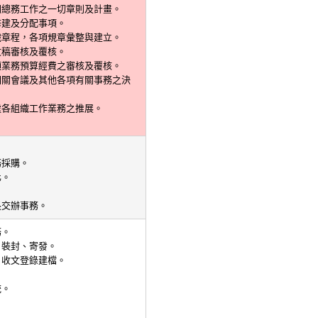
關總務工作之一切章則及計畫。
修建及分配事項。
織章程，各項規章彙整與建立。
文稿審核及覆核。
項業務預算經費之審核及覆核。
相關會議及其他各項有關事務之決
處各組織工作業務之推展。
。
務採購。
化。
。
長交辦事務。
務。
、裝封、寄發。
、收文登錄建檔。
。
統。
。