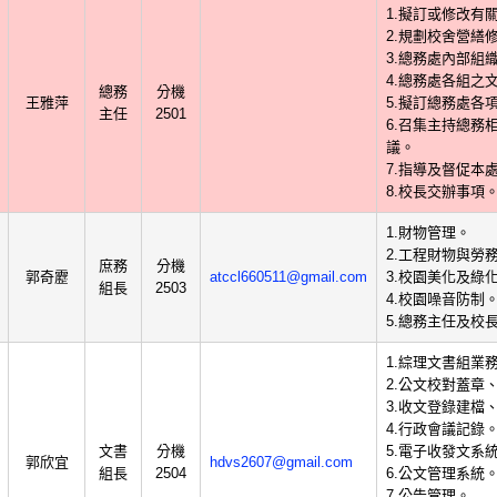
1.擬訂或修改有
2.規劃校舍營繕
3.總務處內部組
4.總務處各組之
總務
分機
王雅萍
5.擬訂總務處各
主任
2501
6.召集主持總務
議。
7.指導及督促本
8.校長交辦事項
1.財物管理。
2.工程財物與勞
庶務
分機
郭奇靂
atccl660511@gmail.com
3.校園美化及綠
組長
2503
4.校園噪音防制
5.總務主任及校
1.綜理文書組業
2.公文校對蓋章
3.收文登錄建檔
4.行政會議記錄
文書
分機
5.電子收發文系
郭欣宜
hdvs2607@gmail.com
組長
2504
6.公文管理系統
7.公告管理。