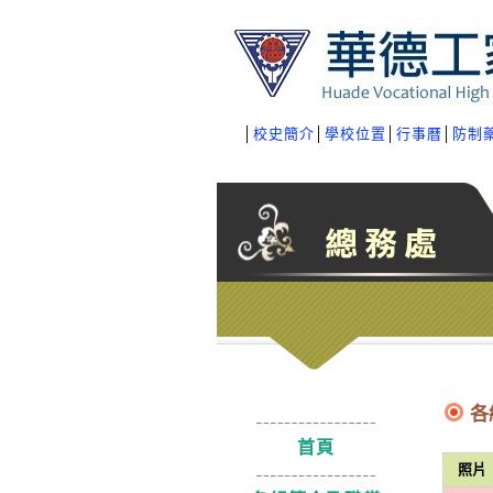
│
校史簡介
│
學校位置
│
行事曆
│
防制
各
首頁
照片