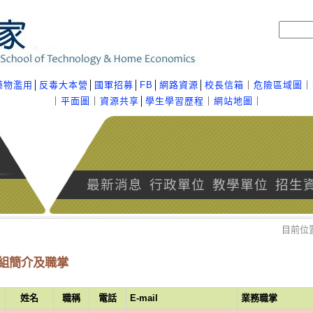
藥物濫用
│
反毒大本營
│
國軍招募
│
FB
│
網路資源
│
校長信箱
｜
危險區域圖
｜
｜
平面圖
｜
資源共享
│
學生學習歷程
｜
網站地圖
｜
最新消息
行政單位
教學單位
招生
目前位
組簡介及職掌
姓名
職稱
電話
E-mail
業務職掌