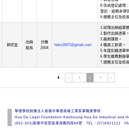
8.信函登記處理
登記、逾期未領
9.總務主任及校
1.綜理出納組業
2.製作出納憑單
3.廠商匯款。
出納
分機
郭欣宜
hdvs2607@gmail.com
4.職員工薪資。
組長
2504
5.年度扣繳憑單
6.學生繳費劃撥
7.總務主任及校
4
1
華德學校財團法人高雄市華德高級工業家事職業學校
Hua De Legal Foundation-Kaohsiung Hua De Industrial and 
(852-303)高雄市茄萣區濱海路四段66號 TEL：(07)6921212 FAX