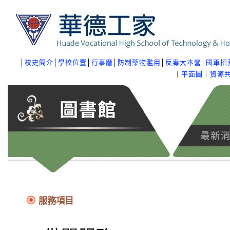
│
校史簡介
│
學校位置
│
行事曆
│
防制藥物濫用
│
反毒大本營
│
國軍招
｜
平面圖
｜
資源
最新
服務項目