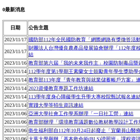
0最新消息
日期
公告主題
2023/11/17
國防部112年全民國防教育「網際網路有獎徵答活
財團法人台灣優良農產品發展協會辦理「112年度
2023/11/17
結
2023/11/16
教育部第六屆「我的未來我作主」校園防制毒品暨
2023/11/14
112學年度第1學期王素蘭女士鼓勵青年學生獎助學
2023/11/14
教育部113年度『青年教育與就業儲蓄帳戶方案』
2023/11/14
2023資優教育專題工作坊
連結
2023/11/14
113學年度身心障礙學生升學大專校院甄試報名
連
2023/11/14
實踐大學等招生資訊
連結
2023/11/06
亞洲大學社會工作學系辦理「一日社工營」
連結
2023/11/06
教育部辦理「環境教育議題數位教材教學設計工作
2023/11/06
衛生福利部自112年10月24日起廢止「宜蘭員山
2023/11/06
大葉大學舉辦「基本救命術(BLS)證照班」課程資