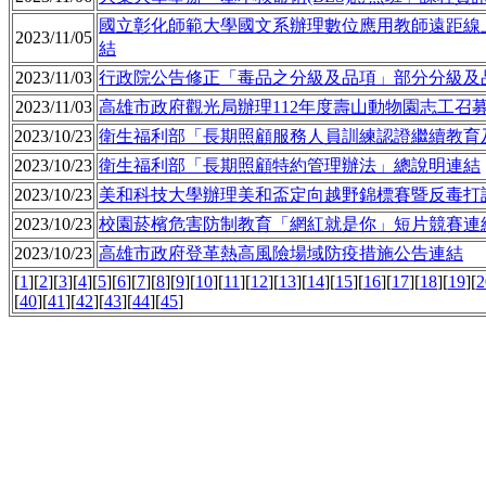
國立彰化師範大學國文系辦理數位應用教師遠距線上
2023/11/05
結
2023/11/03
行政院公告修正「毒品之分級及品項」部分分級及品 項
2023/11/03
高雄市政府觀光局辦理112年度壽山動物園志工召
2023/10/23
衛生福利部「長期照顧服務人員訓練認證繼續教育
2023/10/23
衛生福利部「長期照顧特約管理辦法」總說明
連結
2023/10/23
美和科技大學辦理美和盃定向越野錦標賽暨反毒打
2023/10/23
校園菸檳危害防制教育「網紅就是你」短片競賽
連
2023/10/23
高雄市政府登革熱高風險場域防疫措施公告
連結
[
1
][
2
][
3
][
4
][
5
][
6
][
7
][
8
][
9
][
10
][
11
][
12
][
13
][
14
][
15
][
16
][
17
][
18
][
19
][
2
[
40
][
41
][
42
][
43
][
44
][
45
]